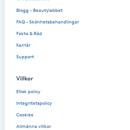
Blogg - Beautylabbet
Brynformning
FAQ - Skönhetsbehandlingar
Brynfärgning
Fakta & Råd
Brynplockning
Karriär
Support
Bröllopsuppsättning
C
Villkor
Celluliter
Etisk policy
Coachning
Integritetspolicy
Cookies
Color correction
Allmänna villkor