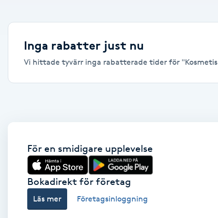
Alternativmedicin
Andningsmassage
Inga rabatter just nu
Vi hittade tyvärr inga rabatterade tider för "Kosmetisk 
Ansiktslyft utan kirurgi
Aromamassage
Ashtanga Yoga
Ayurveda
För en smidigare upplevelse
Ayurvedisk Massage
Bokadirekt för företag
Läs mer
Företagsinloggning
Ansiktsbehandling djuprengörande
B