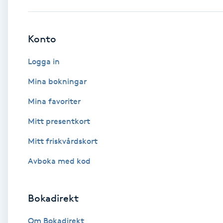
Babylights
Konto
Balayage
Logga in
Bambumassage
Mina bokningar
Mina favoriter
Barber
Mitt presentkort
Barnklippning
Mitt friskvårdskort
BIAB
Avboka med kod
Blowout
Bokadirekt
Bottenfärg
Om Bokadirekt