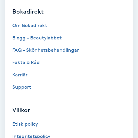
Bokadirekt
Brynformning
Om Bokadirekt
Brynfärgning
Blogg - Beautylabbet
Brynplockning
FAQ - Skönhetsbehandlingar
Fakta & Råd
Bröllopsuppsättning
C
Karriär
Support
Celluliter
Coachning
Villkor
Color correction
Etisk policy
Integritetspolicy