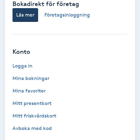
Bokadirekt för företag
Babylights
Läs mer
Företagsinloggning
Balayage
Bambumassage
Konto
Barber
Logga in
Mina bokningar
Barnklippning
Mina favoriter
BIAB
Mitt presentkort
Mitt friskvårdskort
Blowout
Avboka med kod
Bottenfärg