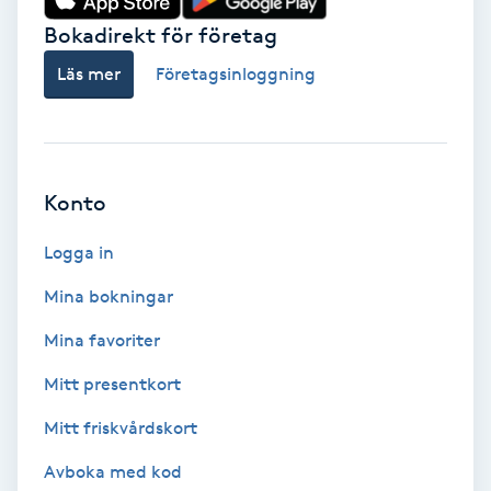
Bokadirekt för företag
Babylights
Läs mer
Företagsinloggning
Balayage
Bambumassage
Konto
Barber
Logga in
Barnklippning
Mina bokningar
Mina favoriter
BIAB
Mitt presentkort
Blowout
Mitt friskvårdskort
Bottenfärg
Avboka med kod