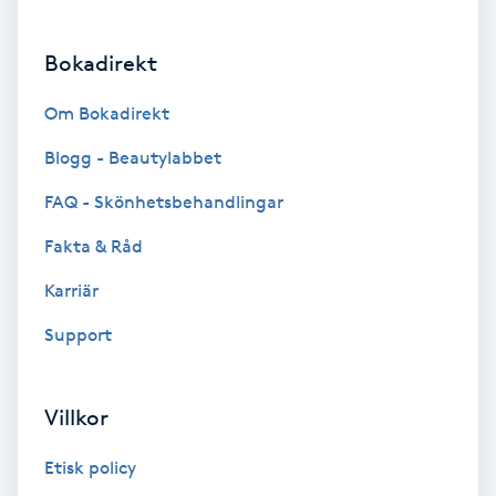
Brynformning
Bokadirekt
Brynfärgning
Om Bokadirekt
Blogg - Beautylabbet
Brynplockning
FAQ - Skönhetsbehandlingar
Bröllopsuppsättning
Fakta & Råd
C
Karriär
Celluliter
Support
Coachning
Villkor
Color correction
Etisk policy