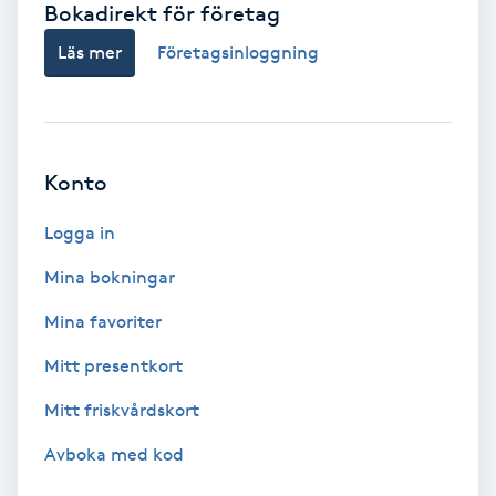
Bokadirekt för företag
Babylights
Läs mer
Företagsinloggning
Balayage
Bambumassage
Konto
Barber
Logga in
Mina bokningar
Barnklippning
Mina favoriter
BIAB
Mitt presentkort
Mitt friskvårdskort
Blowout
Avboka med kod
Bottenfärg