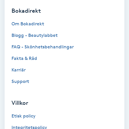
Bokadirekt
Brynformning
Om Bokadirekt
Brynfärgning
Blogg - Beautylabbet
Brynplockning
FAQ - Skönhetsbehandlingar
Fakta & Råd
Bröllopsuppsättning
C
Karriär
Support
Celluliter
Coachning
Villkor
Color correction
Etisk policy
Integritetspolicy