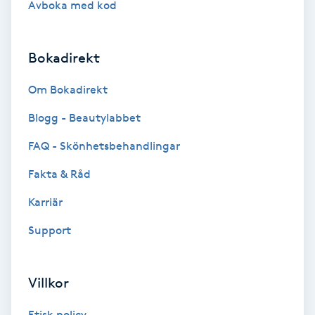
Avboka med kod
Brynformning
Bokadirekt
Brynfärgning
Om Bokadirekt
Brynplockning
Blogg - Beautylabbet
Bröllopsuppsättning
FAQ - Skönhetsbehandlingar
C
Fakta & Råd
Celluliter
Karriär
Support
Coachning
Color correction
Villkor
Etisk policy