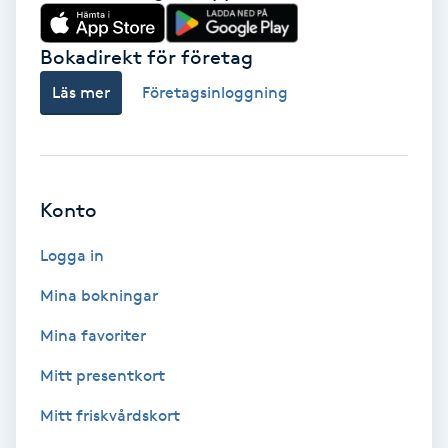
Babylights
Bokadirekt för företag
Balayage
Läs mer
Företagsinloggning
Bambumassage
Barber
Konto
Logga in
Barnklippning
Mina bokningar
BIAB
Mina favoriter
Blowout
Mitt presentkort
Mitt friskvårdskort
Bottenfärg