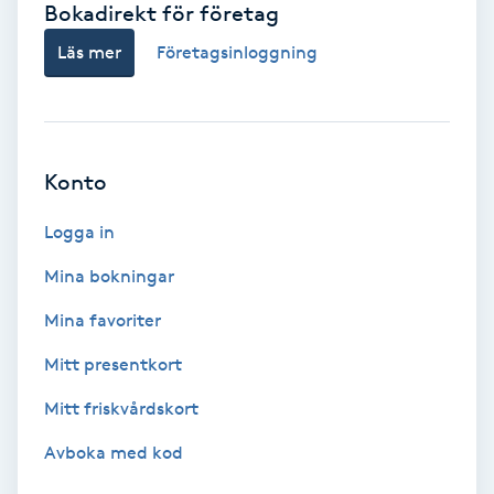
Bokadirekt för företag
Babylights
Läs mer
Företagsinloggning
Balayage
Bambumassage
Konto
Barber
Logga in
Mina bokningar
Barnklippning
Mina favoriter
BIAB
Mitt presentkort
Mitt friskvårdskort
Blowout
Avboka med kod
Bottenfärg