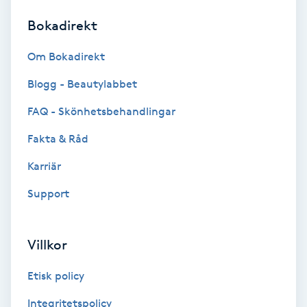
Bokadirekt
Brynformning
Om Bokadirekt
Brynfärgning
Blogg - Beautylabbet
Brynplockning
FAQ - Skönhetsbehandlingar
Fakta & Råd
Bröllopsuppsättning
C
Karriär
Support
Celluliter
Coachning
Villkor
Color correction
Etisk policy
Integritetspolicy