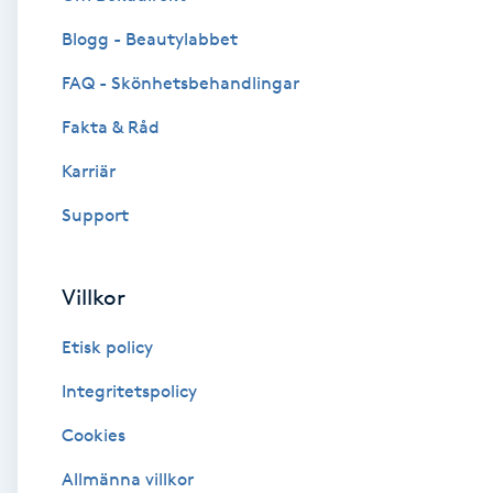
Blogg - Beautylabbet
Brynformning
FAQ - Skönhetsbehandlingar
Brynfärgning
Fakta & Råd
Brynplockning
Karriär
Support
Bröllopsuppsättning
C
Villkor
Celluliter
Etisk policy
Coachning
Integritetspolicy
Cookies
Color correction
Allmänna villkor