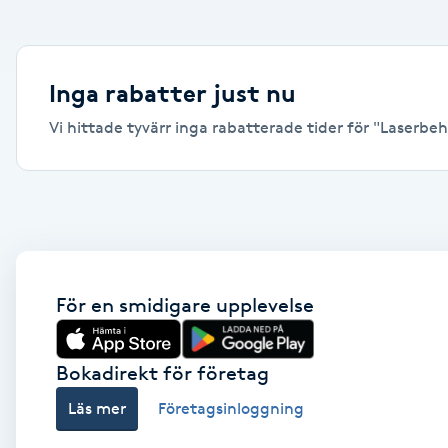
Alternativmedicin
Andningsmassage
Inga rabatter just nu
Vi hittade tyvärr inga rabatterade tider för "Laserbeha
Ansiktslyft utan kirurgi
Aromamassage
Ashtanga Yoga
Ayurveda
För en smidigare upplevelse
Ayurvedisk Massage
Bokadirekt för företag
Läs mer
Företagsinloggning
Ansiktsbehandling djuprengörande
B