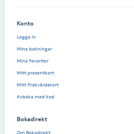
Babylights
Konto
Balayage
Logga in
Bambumassage
Mina bokningar
Mina favoriter
Barber
Mitt presentkort
Barnklippning
Mitt friskvårdskort
BIAB
Avboka med kod
Blowout
Bokadirekt
Bottenfärg
Om Bokadirekt