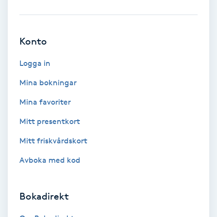
Brynformning
Konto
Brynfärgning
Logga in
Brynplockning
Mina bokningar
Bröllopsuppsättning
Mina favoriter
C
Mitt presentkort
Celluliter
Mitt friskvårdskort
Avboka med kod
Coachning
Color correction
Bokadirekt