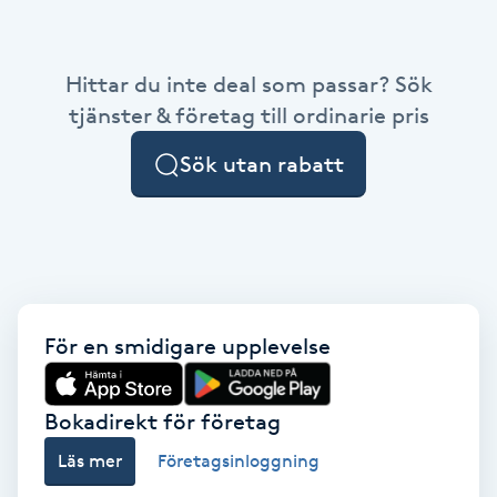
Babylights
Hittar du inte deal som passar? Sök
Balayage
tjänster & företag till ordinarie pris
Sök utan rabatt
Bambumassage
Barber
Barnklippning
För en smidigare upplevelse
BIAB
Blowout
Bokadirekt för företag
Läs mer
Företagsinloggning
Bottenfärg