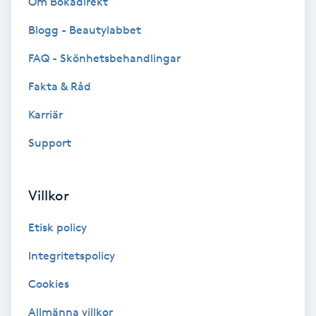
Om Bokadirekt
Cryoterapi
D
Blogg - Beautylabbet
FAQ - Skönhetsbehandlingar
Damklippning
Fakta & Råd
Dermapen
Karriär
Diamantslipning
Support
E
Villkor
Enzympeeling
Etisk policy
Extensions
Integritetspolicy
Extensions borttagning
Cookies
Allmänna villkor
Eyeliner-tatuering