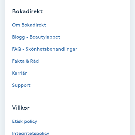
Bokadirekt
Brynformning
Om Bokadirekt
Brynfärgning
Blogg - Beautylabbet
Brynplockning
FAQ - Skönhetsbehandlingar
Fakta & Råd
Bröllopsuppsättning
C
Karriär
Support
Celluliter
Coachning
Villkor
Color correction
Etisk policy
Integritetspolicy