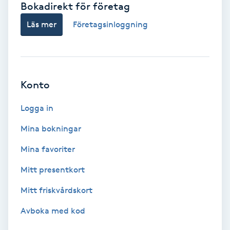
Bokadirekt för företag
Babylights
Läs mer
Företagsinloggning
Balayage
Bambumassage
Konto
Barber
Logga in
Mina bokningar
Barnklippning
Mina favoriter
BIAB
Mitt presentkort
Mitt friskvårdskort
Blowout
Avboka med kod
Bottenfärg