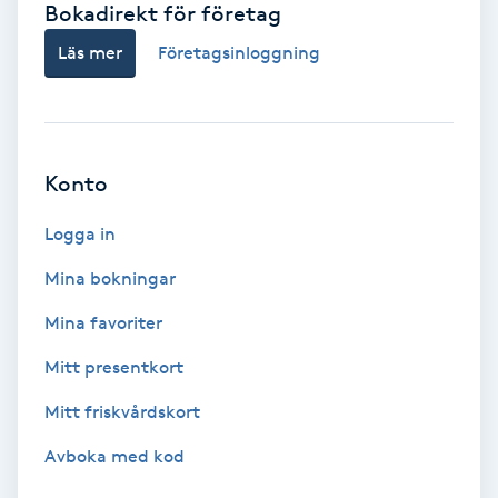
Bokadirekt för företag
Babylights
Läs mer
Företagsinloggning
Balayage
Bambumassage
Konto
Barber
Logga in
Mina bokningar
Barnklippning
Mina favoriter
BIAB
Mitt presentkort
Mitt friskvårdskort
Blowout
Avboka med kod
Bottenfärg