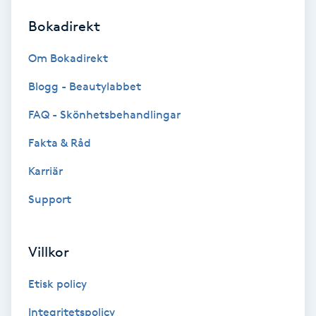
Bokadirekt
Brynformning
Om Bokadirekt
Brynfärgning
Blogg - Beautylabbet
Brynplockning
FAQ - Skönhetsbehandlingar
Fakta & Råd
Bröllopsuppsättning
C
Karriär
Support
Celluliter
Coachning
Villkor
Color correction
Etisk policy
Integritetspolicy