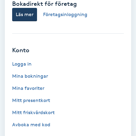
Bokadirekt för företag
Babylights
Läs mer
Företagsinloggning
Balayage
Bambumassage
Konto
Barber
Logga in
Mina bokningar
Barnklippning
Mina favoriter
BIAB
Mitt presentkort
Mitt friskvårdskort
Blowout
Avboka med kod
Bottenfärg