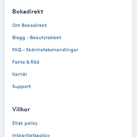
Bokadirekt
Brynformning
Om Bokadirekt
Brynfärgning
Blogg - Beautylabbet
Brynplockning
FAQ - Skönhetsbehandlingar
Fakta & Råd
Bröllopsuppsättning
C
Karriär
Support
Celluliter
Coachning
Villkor
Color correction
Etisk policy
Integritetspolicy