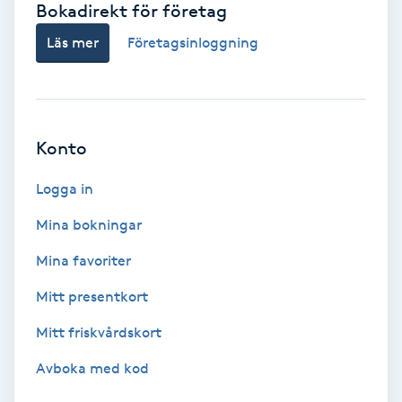
Bokadirekt för företag
Babylights
Läs mer
Företagsinloggning
Balayage
Bambumassage
Konto
Barber
Logga in
Mina bokningar
Barnklippning
Mina favoriter
BIAB
Mitt presentkort
Mitt friskvårdskort
Blowout
Avboka med kod
Bottenfärg