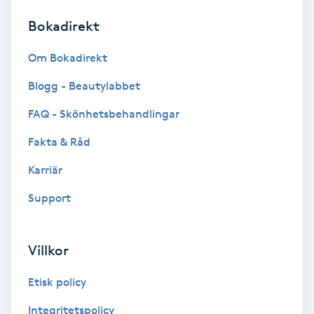
Bokadirekt
Brynformning
Om Bokadirekt
Brynfärgning
Blogg - Beautylabbet
Brynplockning
FAQ - Skönhetsbehandlingar
Fakta & Råd
Bröllopsuppsättning
C
Karriär
Support
Celluliter
Coachning
Villkor
Color correction
Etisk policy
Integritetspolicy