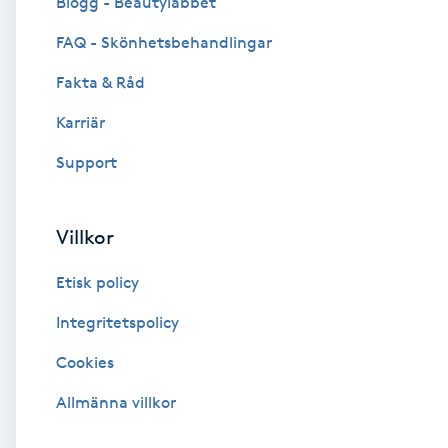
Blogg - Beautylabbet
Cryoterapi
FAQ - Skönhetsbehandlingar
D
Fakta & Råd
Damklippning
Karriär
Dermapen
Support
Diamantslipning
Villkor
E
Etisk policy
Enzympeeling
Integritetspolicy
Extensions
Cookies
Extensions borttagning
Allmänna villkor