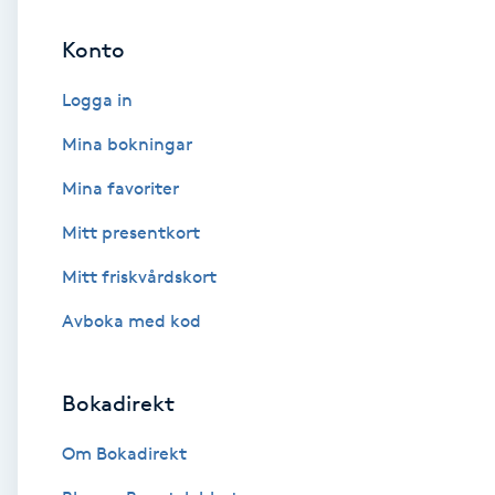
Konto
Brynformning
Logga in
Brynfärgning
Mina bokningar
Brynplockning
Mina favoriter
Mitt presentkort
Bröllopsuppsättning
C
Mitt friskvårdskort
Avboka med kod
Celluliter
Coachning
Bokadirekt
Color correction
Om Bokadirekt