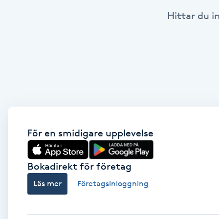
Hittar du i
Babylights
Balayage
Bambumassage
Barber
Barnklippning
För en smidigare upplevelse
BIAB
Bokadirekt för företag
Läs mer
Företagsinloggning
Blowout
Bottenfärg