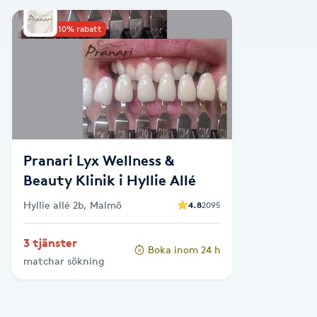
Alternativmedicin
Upp till 10% rabatt
Andningsmassage
Ansiktslyft utan kirurgi
Aromamassage
Pranari Lyx Wellness &
Ashtanga Yoga
Beauty Klinik i Hyllie Allé
Hyllie allé 2b, Malmö
4.8
2095
Ayurveda
3 tjänster
Boka inom 24 h
Ayurvedisk Massage
matchar sökning
Ansiktsbehandling djuprengörande
B