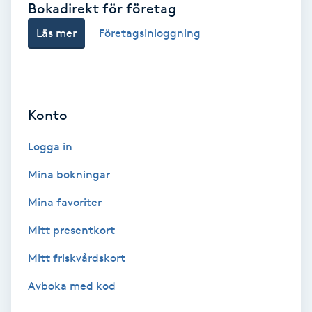
Bokadirekt för företag
Babylights
Läs mer
Företagsinloggning
Balayage
Bambumassage
Konto
Barber
Logga in
Mina bokningar
Barnklippning
Mina favoriter
BIAB
Mitt presentkort
Mitt friskvårdskort
Blowout
Avboka med kod
Bottenfärg