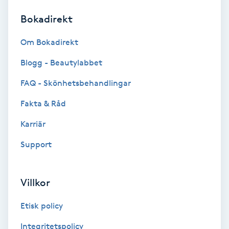
Bokadirekt
Brynformning
Om Bokadirekt
Brynfärgning
Blogg - Beautylabbet
Brynplockning
FAQ - Skönhetsbehandlingar
Fakta & Råd
Bröllopsuppsättning
C
Karriär
Support
Celluliter
Coachning
Villkor
Color correction
Etisk policy
Integritetspolicy