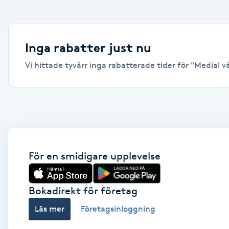
Alternativmedicin
Andningsmassage
Inga rabatter just nu
Vi hittade tyvärr inga rabatterade tider för "Medial vä
Ansiktslyft utan kirurgi
Aromamassage
Ashtanga Yoga
Ayurveda
För en smidigare upplevelse
Ayurvedisk Massage
Bokadirekt för företag
Läs mer
Företagsinloggning
Ansiktsbehandling djuprengörande
B