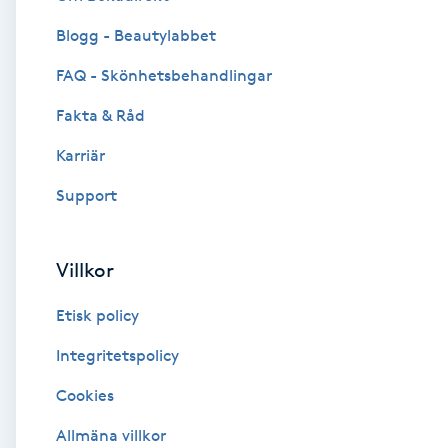
Blogg - Beautylabbet
Brynformning
FAQ - Skönhetsbehandlingar
Brynfärgning
Fakta & Råd
Brynplockning
Karriär
Support
Bröllopsuppsättning
C
Villkor
Celluliter
Etisk policy
Coachning
Integritetspolicy
Cookies
Color correction
Allmäna villkor