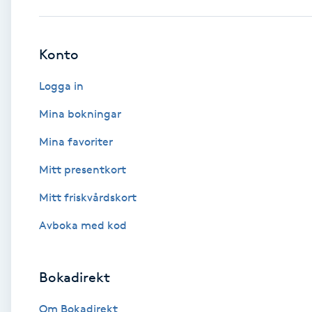
Babylights
Konto
Balayage
Logga in
Bambumassage
Mina bokningar
Mina favoriter
Barber
Mitt presentkort
Barnklippning
Mitt friskvårdskort
BIAB
Avboka med kod
Blowout
Bokadirekt
Bottenfärg
Om Bokadirekt