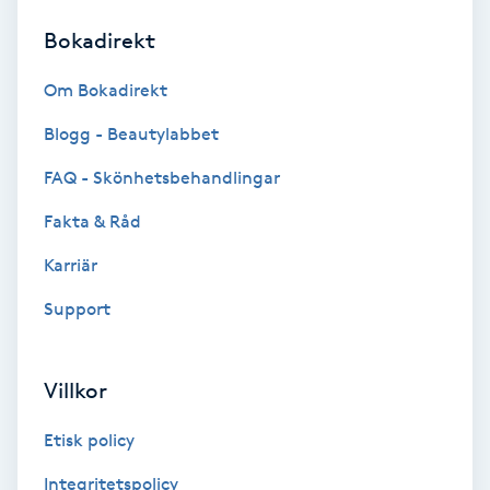
Bokadirekt
Brynformning
Om Bokadirekt
Brynfärgning
Blogg - Beautylabbet
Brynplockning
FAQ - Skönhetsbehandlingar
Fakta & Råd
Bröllopsuppsättning
C
Karriär
Support
Celluliter
Coachning
Villkor
Color correction
Etisk policy
Integritetspolicy