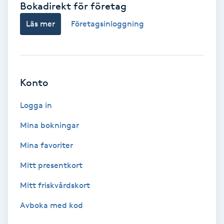
Bokadirekt för företag
Babylights
Läs mer
Företagsinloggning
Balayage
Bambumassage
Konto
Barber
Logga in
Mina bokningar
Barnklippning
Mina favoriter
BIAB
Mitt presentkort
Mitt friskvårdskort
Blowout
Avboka med kod
Bottenfärg