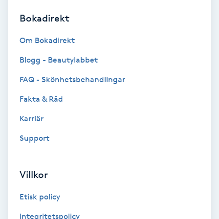
Bokadirekt
Brynformning
Om Bokadirekt
Brynfärgning
Blogg - Beautylabbet
Brynplockning
FAQ - Skönhetsbehandlingar
Fakta & Råd
Bröllopsuppsättning
C
Karriär
Support
Celluliter
Coachning
Villkor
Color correction
Etisk policy
Integritetspolicy