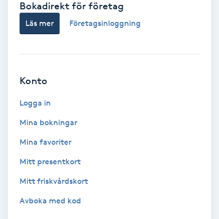
Bokadirekt för företag
Babylights
Läs mer
Företagsinloggning
Balayage
Bambumassage
Konto
Barber
Logga in
Mina bokningar
Barnklippning
Mina favoriter
BIAB
Mitt presentkort
Mitt friskvårdskort
Blowout
Avboka med kod
Bottenfärg