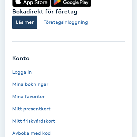
Bokadirekt för företag
Babylights
Läs mer
Företagsinloggning
Balayage
Bambumassage
Konto
Barber
Logga in
Barnklippning
Mina bokningar
BIAB
Mina favoriter
Mitt presentkort
Blowout
Mitt friskvårdskort
Bottenfärg
Avboka med kod