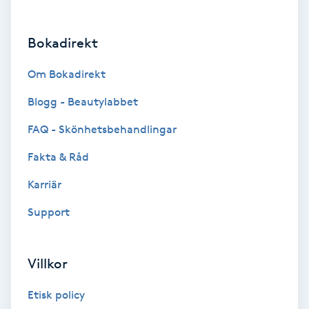
Brynformning
Bokadirekt
Brynfärgning
Om Bokadirekt
Brynplockning
Blogg - Beautylabbet
FAQ - Skönhetsbehandlingar
Bröllopsuppsättning
Fakta & Råd
C
Karriär
Celluliter
Support
Coachning
Villkor
Color correction
Etisk policy