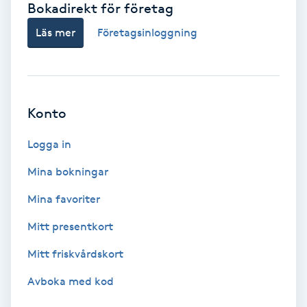
Bokadirekt för företag
Babylights
Läs mer
Företagsinloggning
Balayage
Bambumassage
Konto
Barber
Logga in
Mina bokningar
Barnklippning
Mina favoriter
BIAB
Mitt presentkort
Mitt friskvårdskort
Blowout
Avboka med kod
Bottenfärg