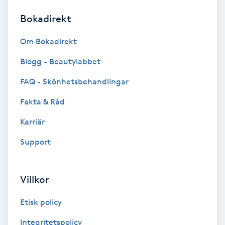
Bokadirekt
Brynformning
Om Bokadirekt
Brynfärgning
Blogg - Beautylabbet
Brynplockning
FAQ - Skönhetsbehandlingar
Fakta & Råd
Bröllopsuppsättning
C
Karriär
Support
Celluliter
Coachning
Villkor
Color correction
Etisk policy
Integritetspolicy