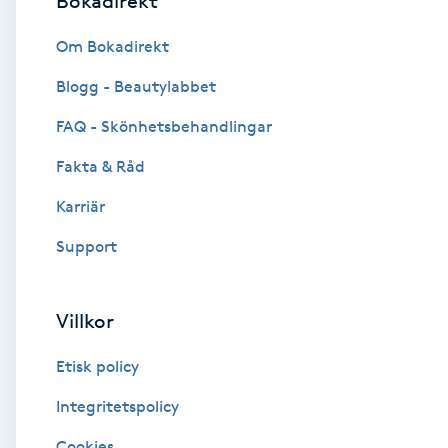
Bokadirekt
Brynformning
Om Bokadirekt
Blogg - Beautylabbet
Brynfärgning
FAQ - Skönhetsbehandlingar
Brynplockning
Fakta & Råd
Karriär
Bröllopsuppsättning
C
Support
Celluliter
Villkor
Coachning
Etisk policy
Color correction
Integritetspolicy
Cookies