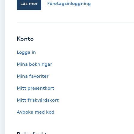
Läs mer
Företagsinloggning
Babylights
Balayage
Konto
Bambumassage
Logga in
Barber
Mina bokningar
Mina favoriter
Barnklippning
Mitt presentkort
BIAB
Mitt friskvårdskort
Avboka med kod
Blowout
Bottenfärg