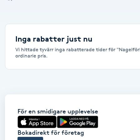
Alternativmedicin
Andningsmassage
Inga rabatter just nu
Ansiktslyft utan kirurgi
Vi hittade tyvärr inga rabatterade tider för "Nagelfö
ordinarie pris.
Aromamassage
Ashtanga Yoga
Ayurveda
För en smidigare upplevelse
Ayurvedisk Massage
Ansiktsbehandling djuprengörande
Bokadirekt för företag
B