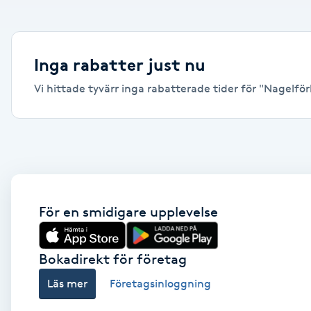
Alternativmedicin
Andningsmassage
Inga rabatter just nu
Vi hittade tyvärr inga rabatterade tider för "Nagelförl
Ansiktslyft utan kirurgi
Aromamassage
Ashtanga Yoga
Ayurveda
För en smidigare upplevelse
Ayurvedisk Massage
Bokadirekt för företag
Läs mer
Företagsinloggning
Ansiktsbehandling djuprengörande
B