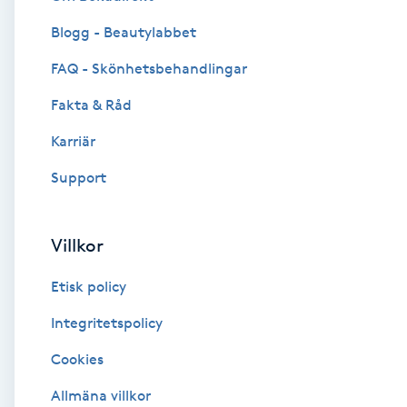
Blogg - Beautylabbet
Brynformning
FAQ - Skönhetsbehandlingar
Brynfärgning
Fakta & Råd
Brynplockning
Karriär
Support
Bröllopsuppsättning
C
Villkor
Celluliter
Etisk policy
Coachning
Integritetspolicy
Cookies
Color correction
Allmäna villkor