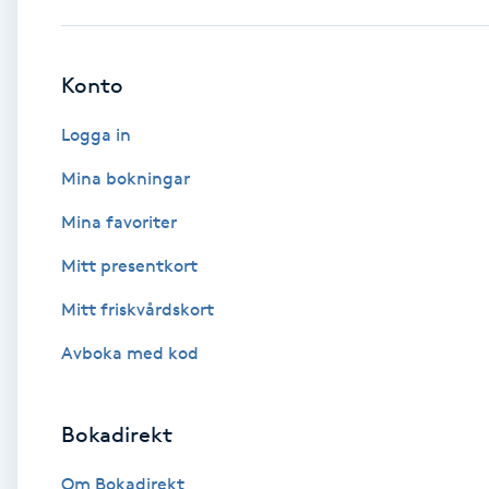
Babylights
Konto
Balayage
Logga in
Bambumassage
Mina bokningar
Mina favoriter
Barber
Mitt presentkort
Barnklippning
Mitt friskvårdskort
BIAB
Avboka med kod
Blowout
Bokadirekt
Bottenfärg
Om Bokadirekt