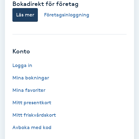
Bokadirekt för företag
Babylights
Läs mer
Företagsinloggning
Balayage
Bambumassage
Konto
Barber
Logga in
Mina bokningar
Barnklippning
Mina favoriter
BIAB
Mitt presentkort
Mitt friskvårdskort
Blowout
Avboka med kod
Bottenfärg