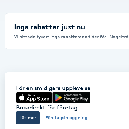
Alternativmedicin
Andningsmassage
Inga rabatter just nu
Vi hittade tyvärr inga rabatterade tider för "Nageltrån
Ansiktslyft utan kirurgi
Aromamassage
Ashtanga Yoga
Ayurveda
För en smidigare upplevelse
Ayurvedisk Massage
Bokadirekt för företag
Läs mer
Företagsinloggning
Ansiktsbehandling djuprengörande
B