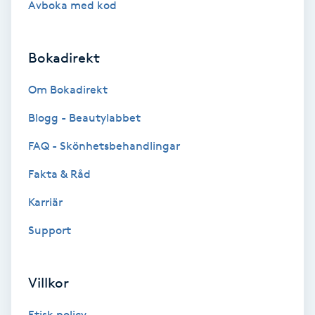
Avboka med kod
Brynformning
Bokadirekt
Brynfärgning
Om Bokadirekt
Brynplockning
Blogg - Beautylabbet
Bröllopsuppsättning
FAQ - Skönhetsbehandlingar
C
Fakta & Råd
Celluliter
Karriär
Support
Coachning
Color correction
Villkor
Etisk policy