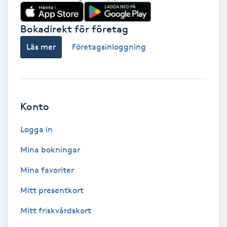
Babylights
Bokadirekt för företag
Balayage
Läs mer
Företagsinloggning
Bambumassage
Barber
Konto
Logga in
Barnklippning
Mina bokningar
BIAB
Mina favoriter
Blowout
Mitt presentkort
Mitt friskvårdskort
Bottenfärg