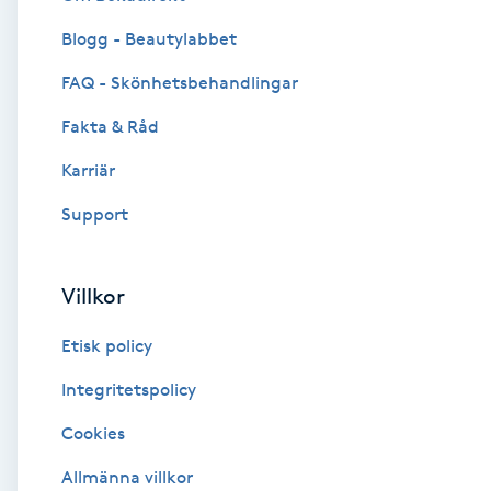
Blogg - Beautylabbet
Brynformning
FAQ - Skönhetsbehandlingar
Brynfärgning
Fakta & Råd
Brynplockning
Karriär
Support
Bröllopsuppsättning
C
Villkor
Celluliter
Etisk policy
Coachning
Integritetspolicy
Cookies
Color correction
Allmänna villkor