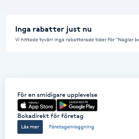
Alternativmedicin
Andningsmassage
Inga rabatter just nu
Vi hittade tyvärr inga rabatterade tider för "Naglar bo
Ansiktslyft utan kirurgi
Aromamassage
Ashtanga Yoga
Ayurveda
För en smidigare upplevelse
Ayurvedisk Massage
Bokadirekt för företag
Läs mer
Företagsinloggning
Ansiktsbehandling djuprengörande
B