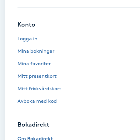
Babylights
Konto
Balayage
Logga in
Bambumassage
Mina bokningar
Mina favoriter
Barber
Mitt presentkort
Barnklippning
Mitt friskvårdskort
BIAB
Avboka med kod
Blowout
Bokadirekt
Bottenfärg
Om Bokadirekt