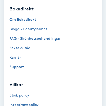
Bokadirekt
Brynformning
Om Bokadirekt
Brynfärgning
Blogg - Beautylabbet
Brynplockning
FAQ - Skönhetsbehandlingar
Fakta & Råd
Bröllopsuppsättning
C
Karriär
Support
Celluliter
Coachning
Villkor
Color correction
Etisk policy
Integritetspolicy