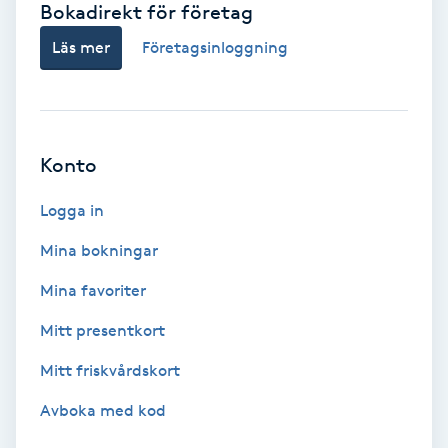
Bokadirekt för företag
Babylights
Läs mer
Företagsinloggning
Balayage
Bambumassage
Konto
Barber
Logga in
Mina bokningar
Barnklippning
Mina favoriter
BIAB
Mitt presentkort
Mitt friskvårdskort
Blowout
Avboka med kod
Bottenfärg