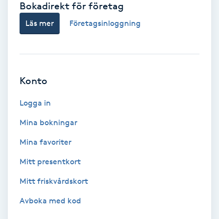
Bokadirekt för företag
Babylights
Läs mer
Företagsinloggning
Balayage
Bambumassage
Konto
Barber
Logga in
Mina bokningar
Barnklippning
Mina favoriter
BIAB
Mitt presentkort
Mitt friskvårdskort
Blowout
Avboka med kod
Bottenfärg