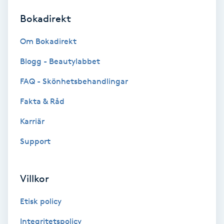
Bokadirekt
Brynformning
Om Bokadirekt
Brynfärgning
Blogg - Beautylabbet
Brynplockning
FAQ - Skönhetsbehandlingar
Fakta & Råd
Bröllopsuppsättning
C
Karriär
Support
Celluliter
Coachning
Villkor
Color correction
Etisk policy
Integritetspolicy