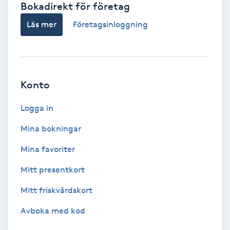
Bokadirekt för företag
Babylights
Läs mer
Företagsinloggning
Balayage
Bambumassage
Konto
Barber
Logga in
Mina bokningar
Barnklippning
Mina favoriter
BIAB
Mitt presentkort
Mitt friskvårdskort
Blowout
Avboka med kod
Bottenfärg