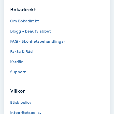
Bokadirekt
Brynformning
Om Bokadirekt
Brynfärgning
Blogg - Beautylabbet
Brynplockning
FAQ - Skönhetsbehandlingar
Fakta & Råd
Bröllopsuppsättning
C
Karriär
Support
Celluliter
Coachning
Villkor
Color correction
Etisk policy
Integritetspolicy