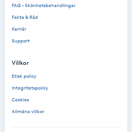
FAQ - Skönhetsbehandlingar
F
Fakta & Råd
Face framing
Karriär
Faceliftmassage
Support
Fet hårbotten
Villkor
Fettreducering
Etisk policy
Integritetspolicy
Fibromassage
Cookies
Fillers
Allmäna villkor
Fotmassage