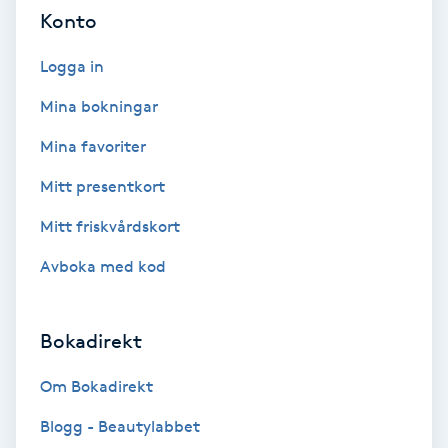
Cryoterapi
Konto
D
Logga in
Damklippning
Mina bokningar
Dermapen
Mina favoriter
Mitt presentkort
Diamantslipning
Mitt friskvårdskort
E
Avboka med kod
Enzympeeling
Extensions
Bokadirekt
Om Bokadirekt
Extensions borttagning
Blogg - Beautylabbet
Eyeliner-tatuering