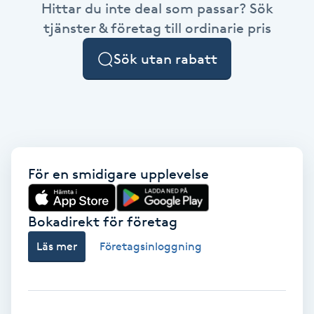
Hittar du inte deal som passar? Sök
Brynformning
tjänster & företag till ordinarie pris
Sök utan rabatt
Brynfärgning
Brynplockning
Bröllopsuppsättning
C
För en smidigare upplevelse
Celluliter
Bokadirekt för företag
Coachning
Läs mer
Företagsinloggning
Color correction