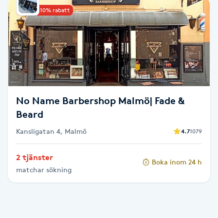
Upp till 10% rabatt
Babylights
Balayage
Bambumassage
Barber
No Name Barbershop Malmö| Fade &
Beard
Barnklippning
Kansligatan 4, Malmö
4.7
1079
BIAB
2 tjänster
Boka inom 24 h
matchar sökning
Blowout
Bottenfärg