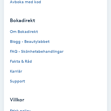
Avboka med kod
Brynformning
Bokadirekt
Brynfärgning
Om Bokadirekt
Brynplockning
Blogg - Beautylabbet
Bröllopsuppsättning
FAQ - Skönhetsbehandlingar
C
Fakta & Råd
Celluliter
Karriär
Support
Coachning
Color correction
Villkor
Etisk policy