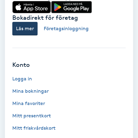
Babylights
Bokadirekt för företag
Balayage
Läs mer
Företagsinloggning
Bambumassage
Barber
Konto
Logga in
Barnklippning
Mina bokningar
BIAB
Mina favoriter
Blowout
Mitt presentkort
Mitt friskvårdskort
Bottenfärg