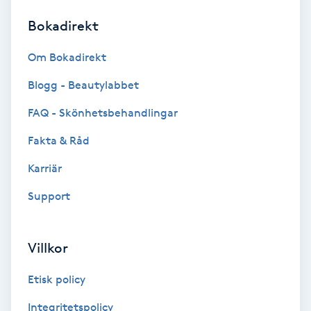
Bokadirekt
Brynformning
Om Bokadirekt
Brynfärgning
Blogg - Beautylabbet
Brynplockning
FAQ - Skönhetsbehandlingar
Fakta & Råd
Bröllopsuppsättning
C
Karriär
Support
Celluliter
Coachning
Villkor
Color correction
Etisk policy
Integritetspolicy