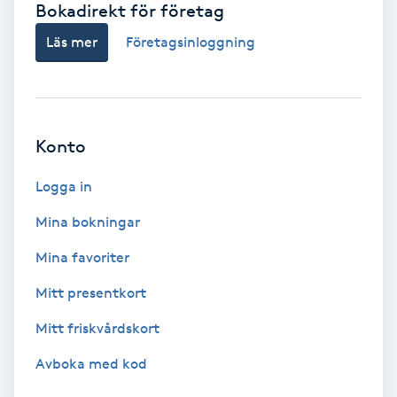
Bokadirekt för företag
Babylights
Läs mer
Företagsinloggning
Balayage
Bambumassage
Konto
Barber
Logga in
Mina bokningar
Barnklippning
Mina favoriter
BIAB
Mitt presentkort
Mitt friskvårdskort
Blowout
Avboka med kod
Bottenfärg