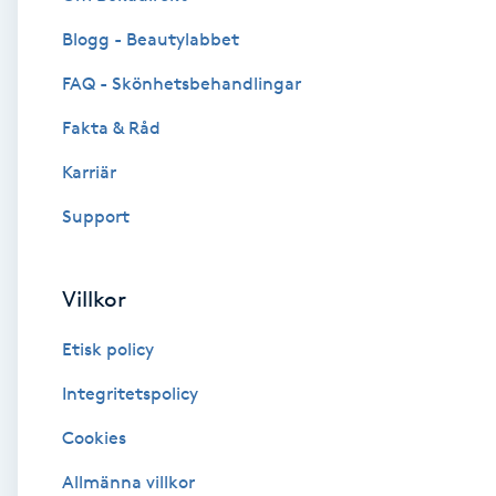
Blogg - Beautylabbet
Brynformning
FAQ - Skönhetsbehandlingar
Brynfärgning
Fakta & Råd
Brynplockning
Karriär
Support
Bröllopsuppsättning
C
Villkor
Celluliter
Etisk policy
Coachning
Integritetspolicy
Cookies
Color correction
Allmänna villkor