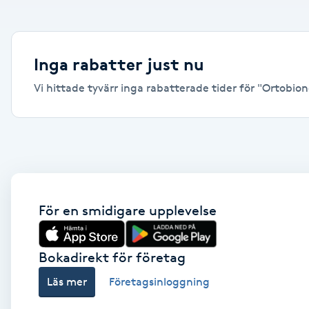
Alternativmedicin
Andningsmassage
Inga rabatter just nu
Vi hittade tyvärr inga rabatterade tider för "Ortobiono
Ansiktslyft utan kirurgi
Aromamassage
Ashtanga Yoga
Ayurveda
För en smidigare upplevelse
Ayurvedisk Massage
Bokadirekt för företag
Läs mer
Företagsinloggning
Ansiktsbehandling djuprengörande
B