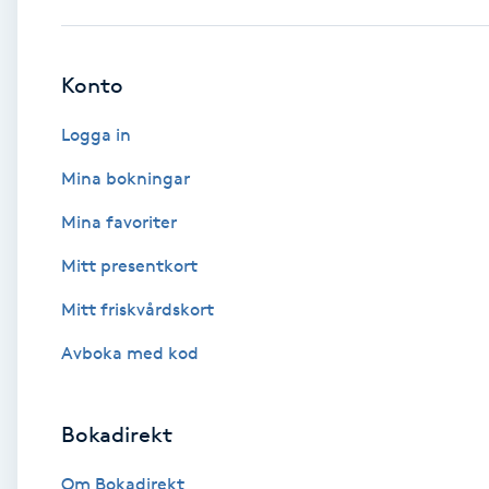
Babylights
Konto
Balayage
Logga in
Bambumassage
Mina bokningar
Mina favoriter
Barber
Mitt presentkort
Barnklippning
Mitt friskvårdskort
BIAB
Avboka med kod
Blowout
Bokadirekt
Bottenfärg
Om Bokadirekt