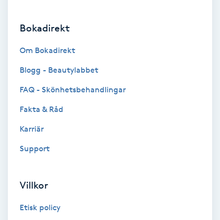
Brynformning
Bokadirekt
Brynfärgning
Om Bokadirekt
Blogg - Beautylabbet
Brynplockning
FAQ - Skönhetsbehandlingar
Bröllopsuppsättning
Fakta & Råd
C
Karriär
Celluliter
Support
Coachning
Villkor
Color correction
Etisk policy