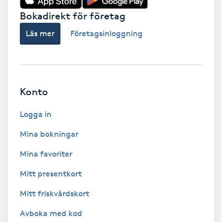
Bokadirekt för företag
Babylights
Läs mer
Företagsinloggning
Balayage
Bambumassage
Konto
Barber
Logga in
Barnklippning
Mina bokningar
Mina favoriter
BIAB
Mitt presentkort
Blowout
Mitt friskvårdskort
Bottenfärg
Avboka med kod