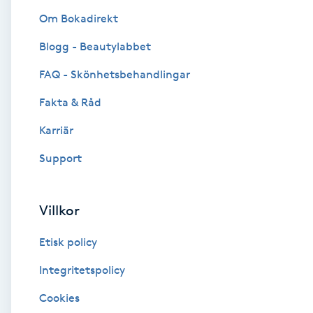
Om Bokadirekt
Brynformning
Blogg - Beautylabbet
Brynfärgning
FAQ - Skönhetsbehandlingar
Fakta & Råd
Brynplockning
Karriär
Bröllopsuppsättning
Support
C
Celluliter
Villkor
Etisk policy
Coachning
Integritetspolicy
Color correction
Cookies