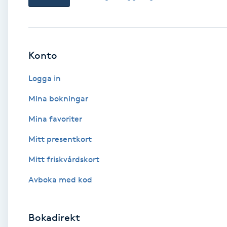
Babylights
Balayage
Konto
Logga in
Bambumassage
Mina bokningar
Barber
Mina favoriter
Barnklippning
Mitt presentkort
Mitt friskvårdskort
BIAB
Avboka med kod
Blowout
Bokadirekt
Bottenfärg