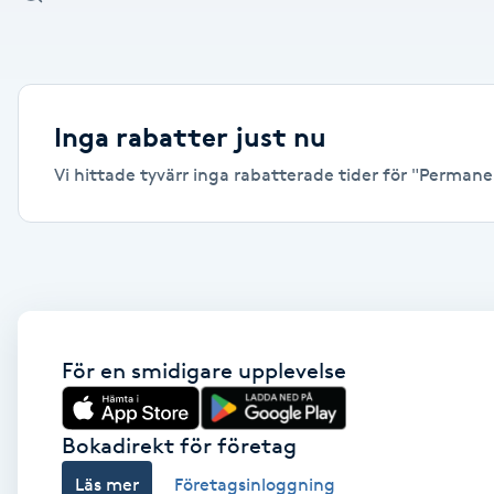
Alternativmedicin
Andningsmassage
Inga rabatter just nu
Ansiktslyft utan kirurgi
Vi hittade tyvärr inga rabatterade tider för "Permane
Aromamassage
Ashtanga Yoga
Ayurveda
För en smidigare upplevelse
Ayurvedisk Massage
Bokadirekt för företag
Ansiktsbehandling djuprengörande
Läs mer
Företagsinloggning
B