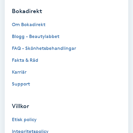
Bokadirekt
Brynformning
Om Bokadirekt
Brynfärgning
Blogg - Beautylabbet
Brynplockning
FAQ - Skönhetsbehandlingar
Fakta & Råd
Bröllopsuppsättning
C
Karriär
Support
Celluliter
Coachning
Villkor
Color correction
Etisk policy
Integritetspolicy