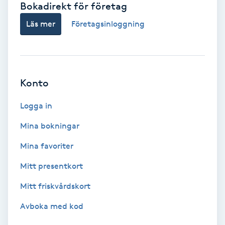
Bokadirekt för företag
Babylights
Läs mer
Företagsinloggning
Balayage
Bambumassage
Konto
Barber
Logga in
Mina bokningar
Barnklippning
Mina favoriter
BIAB
Mitt presentkort
Mitt friskvårdskort
Blowout
Avboka med kod
Bottenfärg