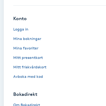
Babylights
Konto
Balayage
Logga in
Bambumassage
Mina bokningar
Mina favoriter
Barber
Mitt presentkort
Barnklippning
Mitt friskvårdskort
BIAB
Avboka med kod
Blowout
Bokadirekt
Bottenfärg
Om Bokadirekt