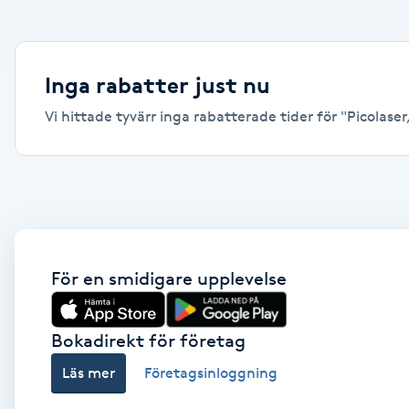
Alternativmedicin
Andningsmassage
Inga rabatter just nu
Vi hittade tyvärr inga rabatterade tider för "Picolaser, 
Ansiktslyft utan kirurgi
Aromamassage
Ashtanga Yoga
Ayurveda
För en smidigare upplevelse
Ayurvedisk Massage
Bokadirekt för företag
Läs mer
Företagsinloggning
Ansiktsbehandling djuprengörande
B