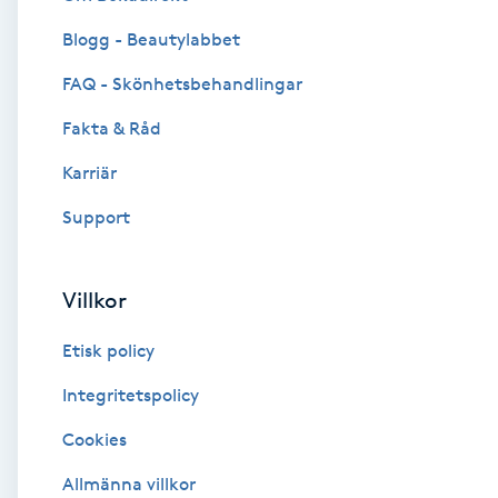
Blogg - Beautylabbet
Brynformning
FAQ - Skönhetsbehandlingar
Brynfärgning
Fakta & Råd
Brynplockning
Karriär
Support
Bröllopsuppsättning
C
Villkor
Celluliter
Etisk policy
Coachning
Integritetspolicy
Cookies
Color correction
Allmänna villkor