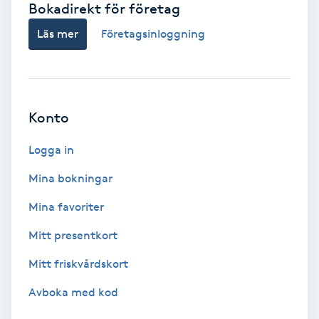
Bokadirekt för företag
Babylights
Läs mer
Företagsinloggning
Balayage
Bambumassage
Konto
Barber
Logga in
Mina bokningar
Barnklippning
Mina favoriter
BIAB
Mitt presentkort
Mitt friskvårdskort
Blowout
Avboka med kod
Bottenfärg