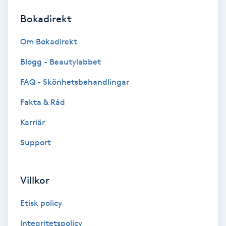
Bokadirekt
Brynformning
Om Bokadirekt
Brynfärgning
Blogg - Beautylabbet
Brynplockning
FAQ - Skönhetsbehandlingar
Fakta & Råd
Bröllopsuppsättning
C
Karriär
Support
Celluliter
Coachning
Villkor
Color correction
Etisk policy
Integritetspolicy