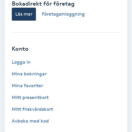
Bokadirekt för företag
Babylights
Läs mer
Företagsinloggning
Balayage
Bambumassage
Konto
Barber
Logga in
Mina bokningar
Barnklippning
Mina favoriter
BIAB
Mitt presentkort
Mitt friskvårdskort
Blowout
Avboka med kod
Bottenfärg