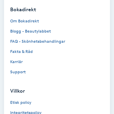
Bokadirekt
Brynformning
Om Bokadirekt
Brynfärgning
Blogg - Beautylabbet
Brynplockning
FAQ - Skönhetsbehandlingar
Fakta & Råd
Bröllopsuppsättning
C
Karriär
Support
Celluliter
Coachning
Villkor
Color correction
Etisk policy
Integritetspolicy