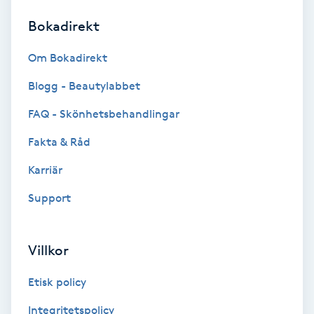
Bokadirekt
Brynformning
Om Bokadirekt
Brynfärgning
Blogg - Beautylabbet
Brynplockning
FAQ - Skönhetsbehandlingar
Fakta & Råd
Bröllopsuppsättning
C
Karriär
Support
Celluliter
Coachning
Villkor
Color correction
Etisk policy
Integritetspolicy