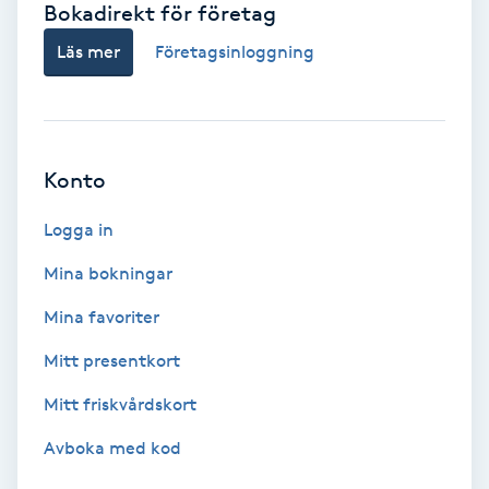
Bokadirekt för företag
Babylights
Läs mer
Företagsinloggning
Balayage
Bambumassage
Konto
Barber
Logga in
Mina bokningar
Barnklippning
Mina favoriter
BIAB
Mitt presentkort
Mitt friskvårdskort
Blowout
Avboka med kod
Bottenfärg