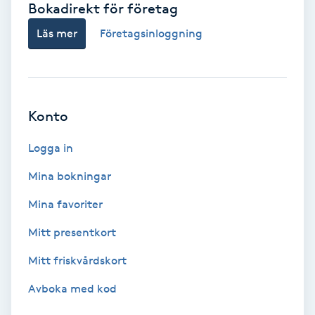
Bokadirekt för företag
Babylights
Läs mer
Företagsinloggning
Balayage
Bambumassage
Konto
Barber
Logga in
Mina bokningar
Barnklippning
Mina favoriter
BIAB
Mitt presentkort
Mitt friskvårdskort
Blowout
Avboka med kod
Bottenfärg