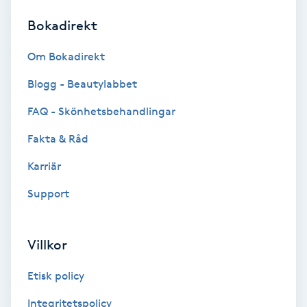
Bokadirekt
Brynformning
Om Bokadirekt
Brynfärgning
Blogg - Beautylabbet
Brynplockning
FAQ - Skönhetsbehandlingar
Fakta & Råd
Bröllopsuppsättning
C
Karriär
Support
Celluliter
Coachning
Villkor
Color correction
Etisk policy
Integritetspolicy