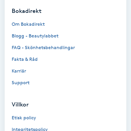
Bokadirekt
Brynformning
Om Bokadirekt
Brynfärgning
Blogg - Beautylabbet
Brynplockning
FAQ - Skönhetsbehandlingar
Fakta & Råd
Bröllopsuppsättning
C
Karriär
Support
Celluliter
Coachning
Villkor
Color correction
Etisk policy
Integritetspolicy