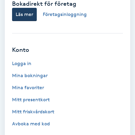
Bokadirekt för företag
Babylights
Läs mer
Företagsinloggning
Balayage
Bambumassage
Konto
Barber
Logga in
Mina bokningar
Barnklippning
Mina favoriter
BIAB
Mitt presentkort
Mitt friskvårdskort
Blowout
Avboka med kod
Bottenfärg