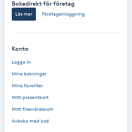
Bokadirekt för företag
Babylights
Läs mer
Företagsinloggning
Balayage
Bambumassage
Konto
Barber
Logga in
Mina bokningar
Barnklippning
Mina favoriter
BIAB
Mitt presentkort
Mitt friskvårdskort
Blowout
Avboka med kod
Bottenfärg