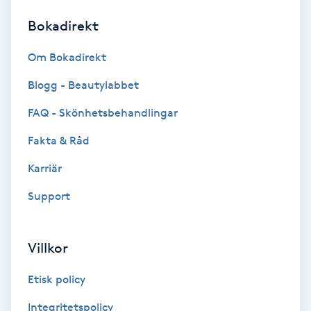
Bokadirekt
Brynformning
Om Bokadirekt
Brynfärgning
Blogg - Beautylabbet
Brynplockning
FAQ - Skönhetsbehandlingar
Fakta & Råd
Bröllopsuppsättning
C
Karriär
Support
Celluliter
Coachning
Villkor
Color correction
Etisk policy
Integritetspolicy