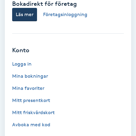
Bokadirekt för företag
Babylights
Läs mer
Företagsinloggning
Balayage
Bambumassage
Konto
Barber
Logga in
Mina bokningar
Barnklippning
Mina favoriter
BIAB
Mitt presentkort
Mitt friskvårdskort
Blowout
Avboka med kod
Bottenfärg