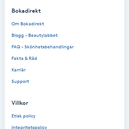
Bokadirekt
Brynformning
Om Bokadirekt
Brynfärgning
Blogg - Beautylabbet
Brynplockning
FAQ - Skönhetsbehandlingar
Fakta & Råd
Bröllopsuppsättning
C
Karriär
Support
Celluliter
Coachning
Villkor
Color correction
Etisk policy
Integritetspolicy