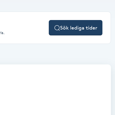
Sök lediga tider
is.