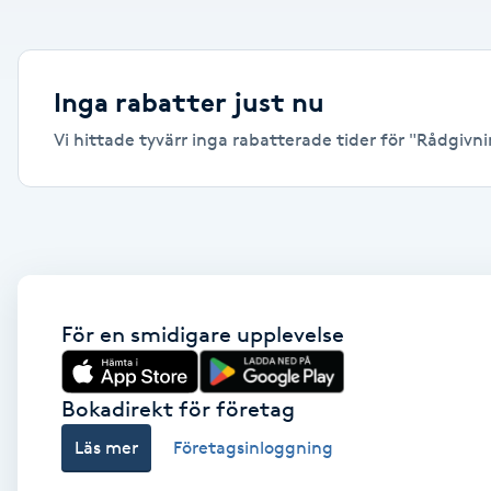
Alternativmedicin
Andningsmassage
Inga rabatter just nu
Vi hittade tyvärr inga rabatterade tider för "Rådgivning
Ansiktslyft utan kirurgi
Aromamassage
Ashtanga Yoga
Ayurveda
För en smidigare upplevelse
Ayurvedisk Massage
Bokadirekt för företag
Läs mer
Företagsinloggning
Ansiktsbehandling djuprengörande
B