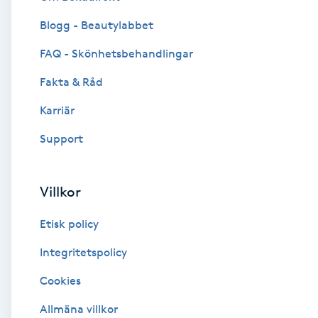
Blogg - Beautylabbet
Brynformning
FAQ - Skönhetsbehandlingar
Brynfärgning
Fakta & Råd
Brynplockning
Karriär
Support
Bröllopsuppsättning
C
Villkor
Celluliter
Etisk policy
Coachning
Integritetspolicy
Cookies
Color correction
Allmäna villkor