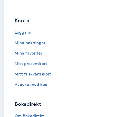
Babylights
Konto
Balayage
Logga in
Bambumassage
Mina bokningar
Mina favoriter
Barber
Mitt presentkort
Barnklippning
Mitt friskvårdskort
BIAB
Avboka med kod
Blowout
Bokadirekt
Bottenfärg
Om Bokadirekt