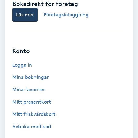
Bokadirekt för företag
Babylights
Läs mer
Företagsinloggning
Balayage
Bambumassage
Konto
Barber
Logga in
Mina bokningar
Barnklippning
Mina favoriter
BIAB
Mitt presentkort
Mitt friskvårdskort
Blowout
Avboka med kod
Bottenfärg