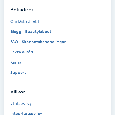
Bokadirekt
Brynformning
Om Bokadirekt
Brynfärgning
Blogg - Beautylabbet
Brynplockning
FAQ - Skönhetsbehandlingar
Fakta & Råd
Bröllopsuppsättning
C
Karriär
Support
Celluliter
Coachning
Villkor
Color correction
Etisk policy
Integritetspolicy