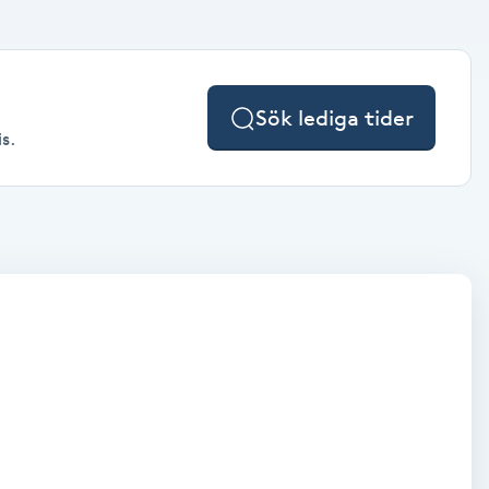
Sök lediga tider
s.