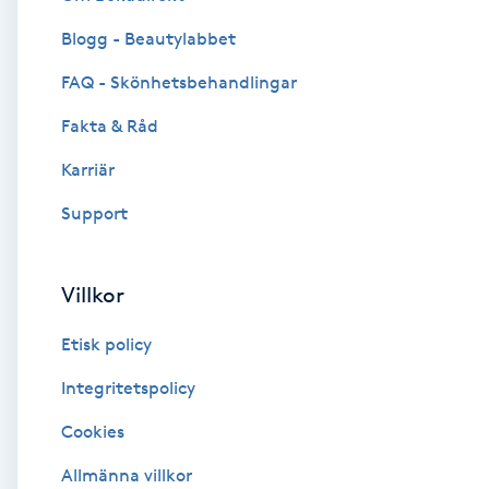
Blogg - Beautylabbet
Brynformning
FAQ - Skönhetsbehandlingar
Brynfärgning
Fakta & Råd
Brynplockning
Karriär
Support
Bröllopsuppsättning
C
Villkor
Celluliter
Etisk policy
Coachning
Integritetspolicy
Cookies
Color correction
Allmänna villkor