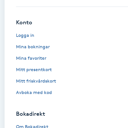
Babylights
Konto
Balayage
Logga in
Bambumassage
Mina bokningar
Mina favoriter
Barber
Mitt presentkort
Barnklippning
Mitt friskvårdskort
BIAB
Avboka med kod
Blowout
Bokadirekt
Bottenfärg
Om Bokadirekt