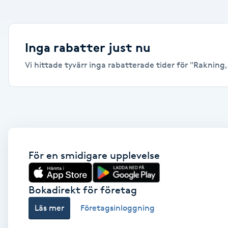
Alternativmedicin
Andningsmassage
Inga rabatter just nu
Vi hittade tyvärr inga rabatterade tider för "Rakning, V
Ansiktslyft utan kirurgi
Aromamassage
Ashtanga Yoga
Ayurveda
För en smidigare upplevelse
Ayurvedisk Massage
Bokadirekt för företag
Läs mer
Företagsinloggning
Ansiktsbehandling djuprengörande
B