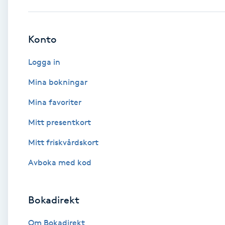
Babylights
Konto
Balayage
Logga in
Bambumassage
Mina bokningar
Mina favoriter
Barber
Mitt presentkort
Barnklippning
Mitt friskvårdskort
BIAB
Avboka med kod
Blowout
Bokadirekt
Bottenfärg
Om Bokadirekt