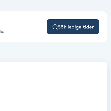
Sök lediga tider
is.