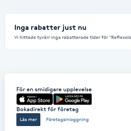
Alternativmedicin
Andningsmassage
Inga rabatter just nu
Vi hittade tyvärr inga rabatterade tider för "Reflexolog
Ansiktslyft utan kirurgi
Aromamassage
Ashtanga Yoga
Ayurveda
För en smidigare upplevelse
Ayurvedisk Massage
Bokadirekt för företag
Läs mer
Företagsinloggning
Ansiktsbehandling djuprengörande
B