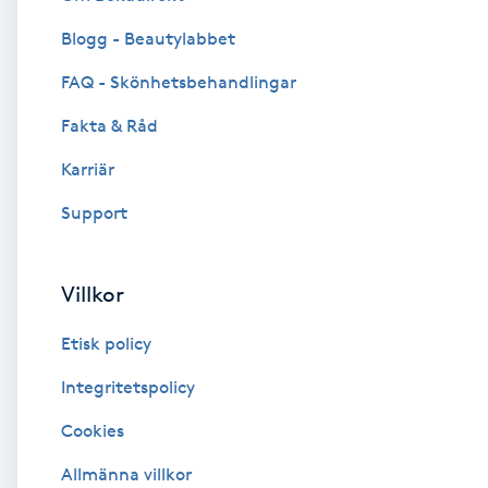
Blogg - Beautylabbet
Brynformning
FAQ - Skönhetsbehandlingar
Brynfärgning
Fakta & Råd
Brynplockning
Karriär
Support
Bröllopsuppsättning
C
Villkor
Celluliter
Etisk policy
Coachning
Integritetspolicy
Cookies
Color correction
Allmänna villkor