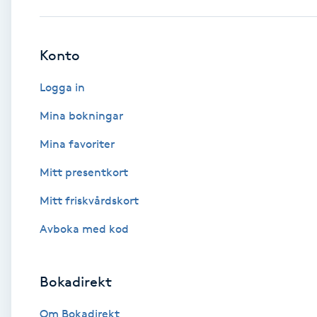
Babylights
Konto
Balayage
Logga in
Bambumassage
Mina bokningar
Mina favoriter
Barber
Mitt presentkort
Barnklippning
Mitt friskvårdskort
BIAB
Avboka med kod
Blowout
Bokadirekt
Bottenfärg
Om Bokadirekt