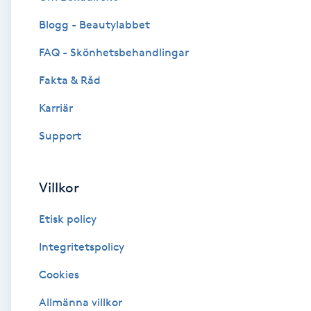
Blogg - Beautylabbet
Brynformning
FAQ - Skönhetsbehandlingar
Brynfärgning
Fakta & Råd
Brynplockning
Karriär
Support
Bröllopsuppsättning
C
Villkor
Celluliter
Etisk policy
Coachning
Integritetspolicy
Cookies
Color correction
Allmänna villkor