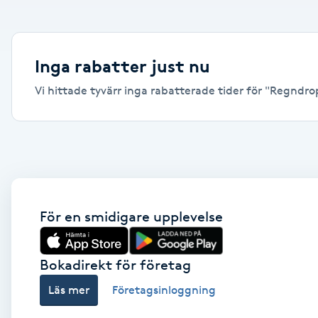
Alternativmedicin
Andningsmassage
Inga rabatter just nu
Vi hittade tyvärr inga rabatterade tider för "Regndrop
Ansiktslyft utan kirurgi
Aromamassage
Ashtanga Yoga
Ayurveda
För en smidigare upplevelse
Ayurvedisk Massage
Bokadirekt för företag
Läs mer
Företagsinloggning
Ansiktsbehandling djuprengörande
B