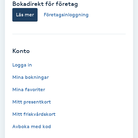
Bokadirekt för företag
Babylights
Läs mer
Företagsinloggning
Balayage
Bambumassage
Konto
Barber
Logga in
Mina bokningar
Barnklippning
Mina favoriter
BIAB
Mitt presentkort
Mitt friskvårdskort
Blowout
Avboka med kod
Bottenfärg