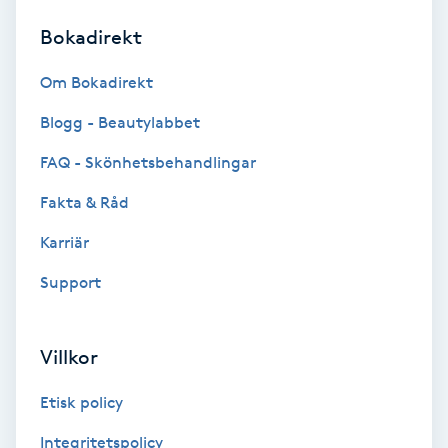
Bokadirekt
Brynformning
Om Bokadirekt
Brynfärgning
Blogg - Beautylabbet
Brynplockning
FAQ - Skönhetsbehandlingar
Fakta & Råd
Bröllopsuppsättning
C
Karriär
Support
Celluliter
Coachning
Villkor
Color correction
Etisk policy
Integritetspolicy