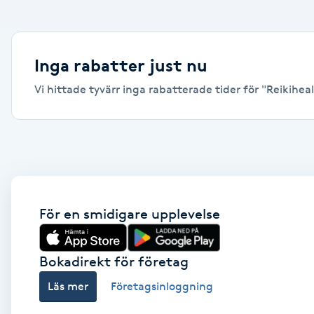
Alternativmedicin
Andningsmassage
Inga rabatter just nu
Vi hittade tyvärr inga rabatterade tider för "Reikiheali
Ansiktslyft utan kirurgi
Aromamassage
Ashtanga Yoga
Ayurveda
För en smidigare upplevelse
Ayurvedisk Massage
Bokadirekt för företag
Läs mer
Företagsinloggning
Ansiktsbehandling djuprengörande
B