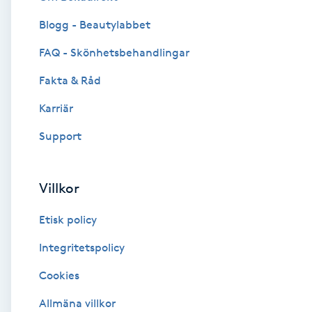
Blogg - Beautylabbet
Brynformning
FAQ - Skönhetsbehandlingar
Brynfärgning
Fakta & Råd
Brynplockning
Karriär
Support
Bröllopsuppsättning
C
Villkor
Celluliter
Etisk policy
Coachning
Integritetspolicy
Cookies
Color correction
Allmäna villkor