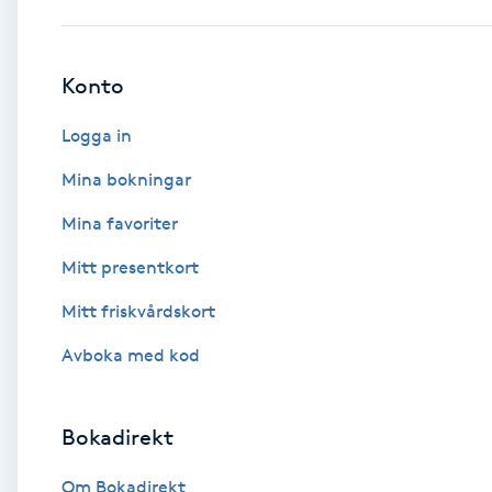
Babylights
Konto
Balayage
Logga in
Bambumassage
Mina bokningar
Mina favoriter
Barber
Mitt presentkort
Barnklippning
Mitt friskvårdskort
BIAB
Avboka med kod
Blowout
Bokadirekt
Bottenfärg
Om Bokadirekt